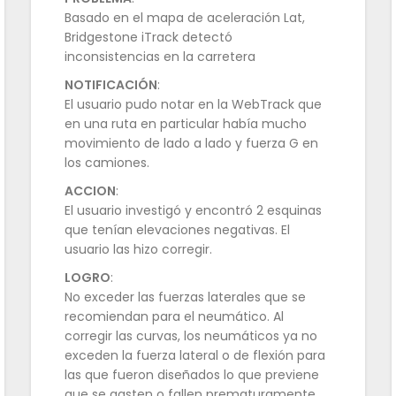
Basado en el mapa de aceleración Lat,
Bridgestone iTrack detectó
inconsistencias en la carretera
NOTIFICACIÓN
:
El usuario pudo notar en la WebTrack que
en una ruta en particular había mucho
movimiento de lado a lado y fuerza G en
los camiones.
ACCION
:
El usuario investigó y encontró 2 esquinas
que tenían elevaciones negativas. El
usuario las hizo corregir.
LOGRO
:
No exceder las fuerzas laterales que se
recomiendan para el neumático. Al
corregir las curvas, los neumáticos ya no
exceden la fuerza lateral o de flexión para
las que fueron diseñados lo que previene
que se gasten o fallen prematuramente.